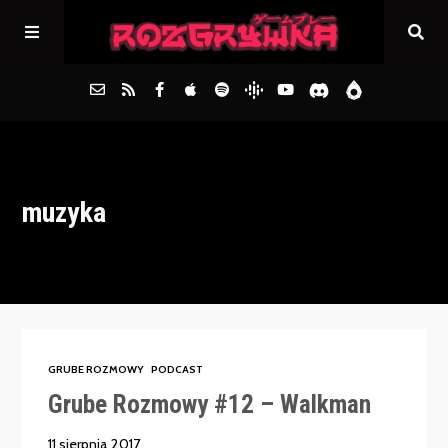
Główna
muzyka
Archiwum
FAQs
Kontakt
GRUBE ROZMOWY
PODCAST
Grube Rozmowy #12 – Walkman
11 sierpnia 2017