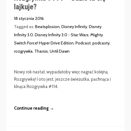
lajkuje?
18 stycznia 2016
Tagged as:
Beatsplosion
,
Disney Infinity
,
Disney
Infinity 3.0
,
Disney Infinity 3.0 - Star Wars
,
Mighty
Switch Force! Hyper Drive Edition
,
Podcast
,
podcasty
,
rozgrywka
,
Tharsis
,
Until Dawn
Nowy rok nastał, wypadałoby więc nagrać kolejną
Rozgrywkę! I oto jest, jeszcze świeżutka, pachnąca i
klnąca Rozgrywka #114.
Continue reading →