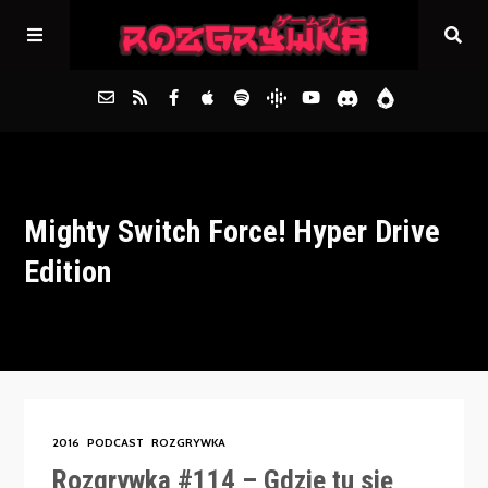
Główna
Mighty Switch Force! Hyper Drive
Archiwum
Edition
FAQs
Kontakt
2016
PODCAST
ROZGRYWKA
Rozgrywka #114 – Gdzie tu się