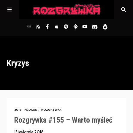
Główna
Kryzys
Archiwum
FAQs
Kontakt
2018
PODCAST
ROZGRYWKA
Rozgrywka #155 – Warto myśleć
13 kwietnia 2018