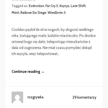
Tagged as:
Extinction
,
Far Cry 5
,
Kryzys
,
Late Shift
,
Minit
,
Raibow Six Siege
,
Wiedźmin 3
Cooldan pędził ile sił w nogach, by dogonić wielkiego
orka, tratującego małe, ludzkie miasteczko. Po drodze
ratował kogo się dało, teleportując mieszkańców z
dala od zagrożenia. Nie miał czasu pomyśleć dokąd
ich wysyła, więc teleportował...
Continue reading →
rozgrywka
29 komentarzy