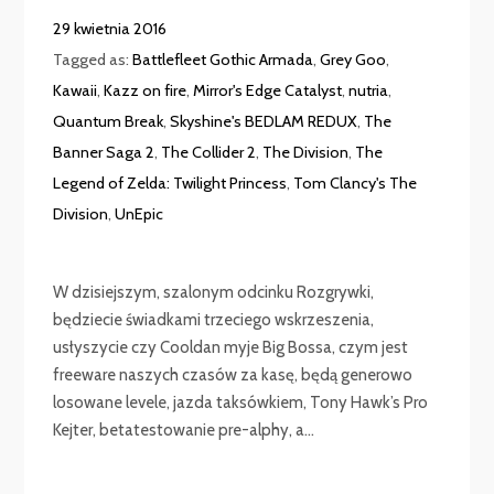
29 kwietnia 2016
Tagged as:
Battlefleet Gothic Armada
,
Grey Goo
,
Kawaii
,
Kazz on fire
,
Mirror's Edge Catalyst
,
nutria
,
Quantum Break
,
Skyshine's BEDLAM REDUX
,
The
Banner Saga 2
,
The Collider 2
,
The Division
,
The
Legend of Zelda: Twilight Princess
,
Tom Clancy's The
Division
,
UnEpic
W dzisiejszym, szalonym odcinku Rozgrywki,
będziecie świadkami trzeciego wskrzeszenia,
usłyszycie czy Cooldan myje Big Bossa, czym jest
freeware naszych czasów za kasę, będą generowo
losowane levele, jazda taksówkiem, Tony Hawk’s Pro
Kejter, betatestowanie pre-alphy, a...