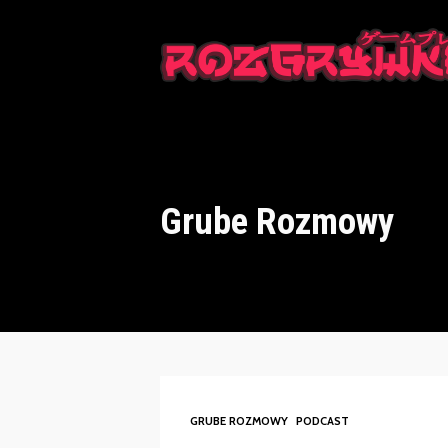
This is a placeholder for your sticky navigation bar. It should n
Grube Rozmowy
GRUBE ROZMOWY
PODCAST