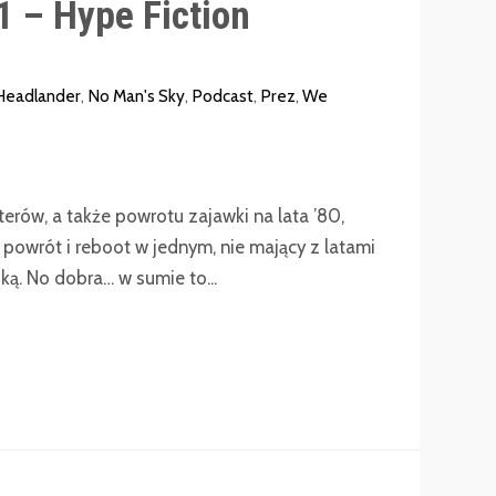
 – Hype Fiction
Headlander
,
No Man's Sky
,
Podcast
,
Prez
,
We
erów, a także powrotu zajawki na lata ’80,
powrót i reboot w jednym, nie mający z latami
ą. No dobra… w sumie to...