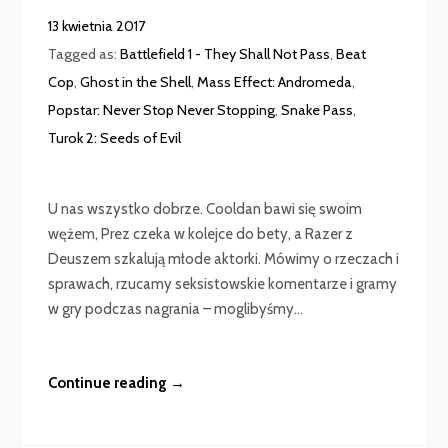
13 kwietnia 2017
Tagged as:
Battlefield 1 - They Shall Not Pass
,
Beat
Cop
,
Ghost in the Shell
,
Mass Effect: Andromeda
,
Popstar: Never Stop Never Stopping
,
Snake Pass
,
Turok 2: Seeds of Evil
U nas wszystko dobrze. Cooldan bawi się swoim
wężem, Prez czeka w kolejce do bety, a Razer z
Deuszem szkalują młode aktorki. Mówimy o rzeczach i
sprawach, rzucamy seksistowskie komentarze i gramy
w gry podczas nagrania – moglibyśmy...
Continue reading →