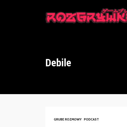
This is a placeholder for your sticky navigation bar. It should n
Debile
GRUBE ROZMOWY
PODCAST