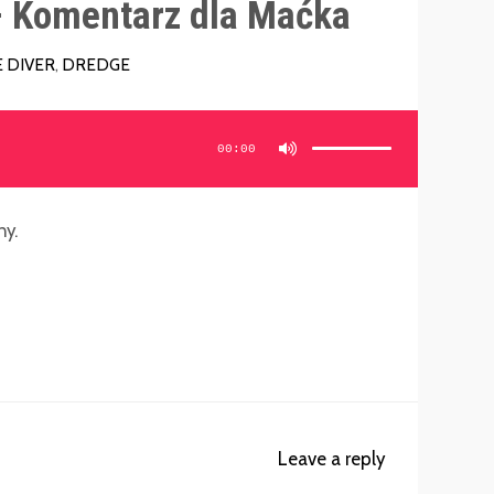
 Komentarz dla Maćka
 DIVER
,
DREDGE
Używaj
strzałek
do
00:00
góry/do
dołu
aby
zwiększyć
lub
zmniejszyć
głośność.
y.
Leave a reply