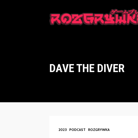
This is a placeholder for your sticky navigation bar. It should n
DAVE THE DIVER
2023
PODCAST
ROZGRYWKA