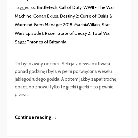
Tagged as:
Battletech
,
Call of Duty: WWII - The War
Machine
,
Conan Exiles
,
Destiny 2: Curse of Osiris &
Warmind
,
Farm Manager 2018
,
MachiaVillain
,
Star
Wars Episode I: Racer
,
State of Decay 2
,
Total War
Saga: Thrones of Britannia
To był dziwny odcinek. Sekcja z newsami trwała
ponad godzinę i była w pełni poświęcona weselu
jakiegoś rudego gościa. A potem jakby zapał trochę
opadł, bo znowu tylko te gierki i gierki – to pewnie
przez...
Continue reading →