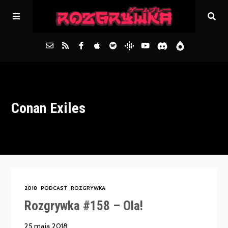
Główna
Conan Exiles
Archiwum
FAQs
Kontakt
2018
PODCAST
ROZGRYWKA
Rozgrywka #158 – Ola!
25 maja 2018