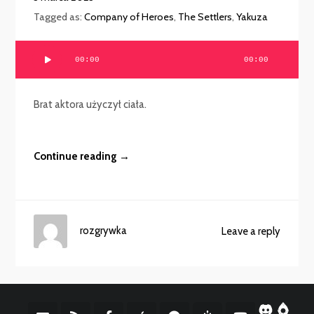
Tagged as:
Company of Heroes
,
The Settlers
,
Yakuza
Odtwarzacz
00:00
00:00
plików
dźwiękowych
Brat aktora użyczył ciała.
Continue reading →
rozgrywka
Leave a reply