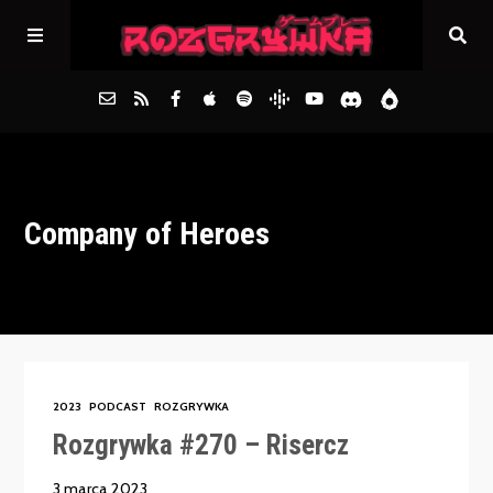
Główna
Company of Heroes
Archiwum
FAQs
Kontakt
2023
PODCAST
ROZGRYWKA
Rozgrywka #270 – Risercz
3 marca 2023