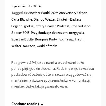
5 października 2014
Tagged as:
Another World: 20th Anniversary Edition
,
Carte Blanche
,
Django Wexler
,
Einstein
,
Endless
Legend
,
godus
,
Jeffery Deaver
,
Podcast
,
Pro Evolution
Soccer 2015
,
Przychodzę z deszczem
,
rozgrywka
,
Spin the Bottle: Bumpie’s Party
,
TxK
,
Tysiąc Imion
,
Walter Isaacson
,
world of tanks
Rozgrywka #94 już za nami, a przed wami dużo
ponad pięć godzin słuchania. Radzimy więc zawczasu
podładować baterię odtwarzacza i przygotować się
mentalnie na dziwne spojrzenia ludzi w komunikacji
miejskiej. Satysfakcja gwarantowana.
Continue reading →