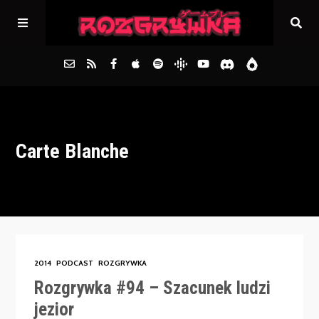
Główna
Carte Blanche
Archiwum
FAQs
Kontakt
2014
PODCAST
ROZGRYWKA
Rozgrywka #94 – Szacunek ludzi
jezior