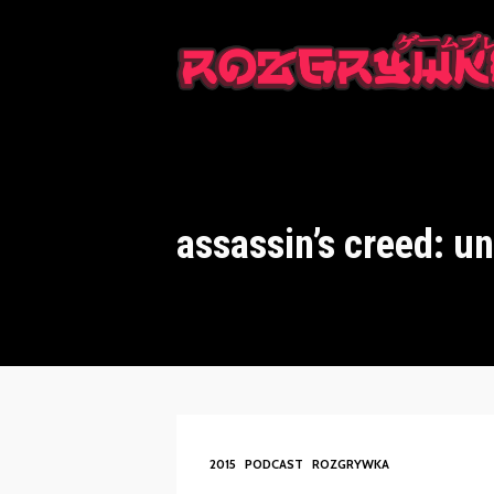
This is a placeholder for your sticky navigation bar. It should n
assassin’s creed: un
2015
PODCAST
ROZGRYWKA