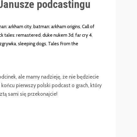
Janusze podcastingu
an: arkham city
,
batman: arkham origins
,
Call of
ck tales: remastered
,
duke nukem 3d
,
far cry 4
,
zgrywka
,
sleeping dogs
,
Tales From the
dcinek, ale mamy nadzieję, że nie będziecie
końcu pierwszy polski podcast o grach, który
tą sami się przekonajcie!