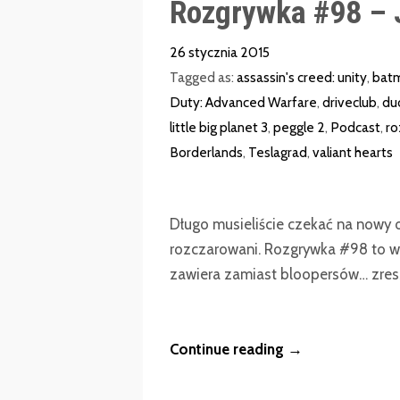
Rozgrywka #98 – 
26 stycznia 2015
Tagged as:
assassin's creed: unity
,
batm
Duty: Advanced Warfare
,
driveclub
,
du
little big planet 3
,
peggle 2
,
Podcast
,
ro
Borderlands
,
Teslagrad
,
valiant hearts
Długo musieliście czekać na nowy o
rozczarowani. Rozgrywka #98 to w 
zawiera zamiast bloopersów… zresz
Continue reading →