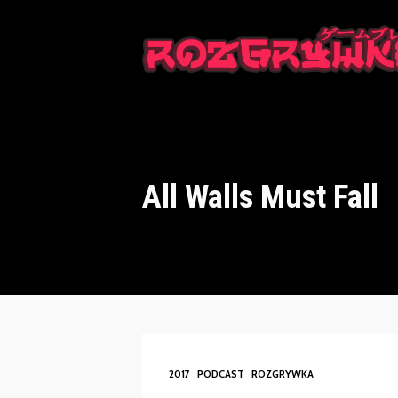
This is a placeholder for your sticky navigation bar. It should n
All Walls Must Fall
2017
PODCAST
ROZGRYWKA