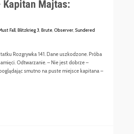
 Kapitan Majtas:
Must Fall
,
Blitzkrieg 3
,
Brute
,
Observer
,
Sundered
tatku Rozgrywka 141. Dane uszkodzone. Próba
ięci. Odtwarzanie. – Nie jest dobrze –
poglądając smutno na puste miejsce kapitana –