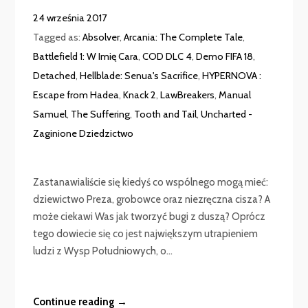
24 września 2017
Tagged as:
Absolver
,
Arcania: The Complete Tale
,
Battlefield 1: W Imię Cara
,
COD DLC 4
,
Demo FIFA 18
,
Detached
,
Hellblade: Senua's Sacrifice
,
HYPERNOVA :
Escape from Hadea
,
Knack 2
,
LawBreakers
,
Manual
Samuel
,
The Suffering
,
Tooth and Tail
,
Uncharted -
Zaginione Dziedzictwo
Zastanawialiście się kiedyś co wspólnego mogą mieć:
dziewictwo Preza, grobowce oraz niezręczna cisza? A
może ciekawi Was jak tworzyć bugi z duszą? Oprócz
tego dowiecie się co jest największym utrapieniem
ludzi z Wysp Południowych, o...
Continue reading →