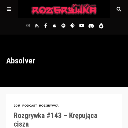
Główna
Absolver
Archiwum
FAQs
Kontakt
2017
PODCAST
ROZGRYWKA
Rozgrywka #143 – Krępująca
cisza