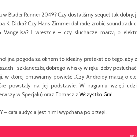
’a w Blader Runner 2049? Czy dostaliśmy sequel tak dobry, ja
pa K. Dicka? Czy Hans Zimmer dał radę zrobić soundtrack c
o Vangelisa? I wreszcie – czy słuchacze marzą o elekt
olijna pogoda za oknem to idealny pretekst do tego, aby 
zach i szklaneczką dobrego whisky w ręku, żeby posłuchać 
i, w której omawiamy powieść „Czy Androidy marzą o el
re powstały na jej podstawie. W nagraniu wzięli udzia
erwszy w Specjalu) oraz Tomasz z
Wszystko Gra
!
 cała audycja jest nimi wypchana po brzegi.
00: