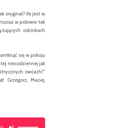
k oryginał? Ile jest w
hociaż w połowie tak
ryzujących odcinkach
zamknąć się w pokoju
tej niecodziennej jak
ektrycznych owcach?”
ł: Grzegorz, Maciej,
Używaj
strzałek
do
00
góry/do