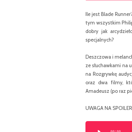
Ile jest Blade Runner
tym wszystkim Phili
dobry jak arcydzieł
specjalnych?
Deszczowa i melanch
ze słuchawkami na us
na Rozgrywkę audycj
oraz dwa filmy, któ
Amadeusz (po raz pi
UWAGA NA SPOILERY –
Odtwarzacz
00:00