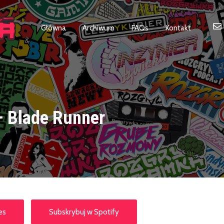
Główna
Archiwum
FAQs
Kontakt
– Blade Runner
es
Subskrybuj w Spotify