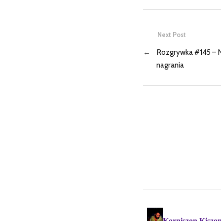
Next Post
←
Rozgrywka #145 – Ni
nagrania