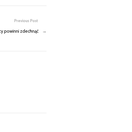
Previous Post
y powinni zdechnąć
→