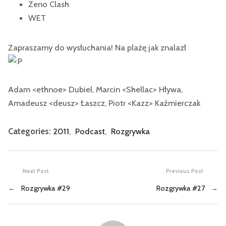
Zeno Clash
WET
Zapraszamy do wysłuchania! Na plażę jak znalazł
Adam <ethnoe> Dubiel, Marcin <Shellac> Hływa,
Amadeusz <deusz> Łaszcz, Piotr <Kazz> Kaźmierczak
Categories:
2011
,
Podcast
,
Rozgrywka
Next Post
Previous Post
←
Rozgrywka #29
Rozgrywka #27
→