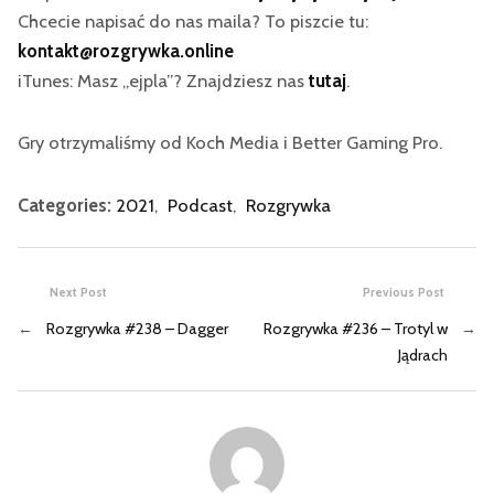
Chcecie napisać do nas maila? To piszcie tu:
kontakt@rozgrywka.online
iTunes: Masz „ejpla”? Znajdziesz nas
tutaj
.
Gry otrzymaliśmy od Koch Media i Better Gaming Pro.
Categories:
2021
,
Podcast
,
Rozgrywka
Next Post
Previous Post
←
Rozgrywka #238 – Dagger
Rozgrywka #236 – Trotyl w
→
Jądrach