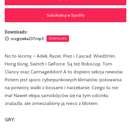
Subskrybuj w Spotify
Downloads:
rozgrywka237.mp3
DOWNLOAD
No to lecimy – Adek, Razer, Prez i Cascad. Wiedźmin,
Hong Kong, Switch i GeForce. Są też Robocop, Tom
Clancy oraz Carmageddon! A to dopiero sekcja newsów.
Potem jest sporo cyberpunkowych klimatów, polowania
na potwory, walki z bossami i narzekanie. Czego tu nie
ma! Nawet ekipa samobójców się na tym odcinku
znalazła, ale zmieszaliśmy ją nieco z błotem.
GRY: