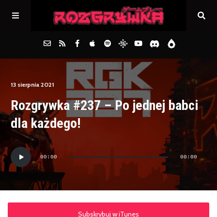
Główna
13 sierpnia 2021
Rozgrywka #237 – Po jednej babci
Archiwum
dla każdego!
FAQs
Odtwarzacz
00:00
00:00
plików
Kontakt
dźwiękowych
Subskrybuj w iTunes