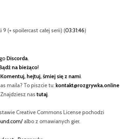
 9 (+ spoilercast całej serii) (
03:31:46
)
ego
Discorda
.
Bądź na bieżąco
!
:
Komentuj, hejtuj, śmiej się z nami
.
as maila? To piszcie tu:
kontakt@rozgrywka.online
? Znajdziesz nas
tutaj
.
dstawie Creative Commons License pochodzi
ound.com/
albo z omawianych gier.