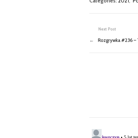
Categories:
2021
,
P
Next Post
←
Rozgrywka #236 – T