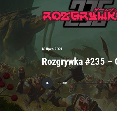
16 lipca 2021
Rozgrywka #235 – 
Odtwarzacz
00:00
plików
dźwiękowych