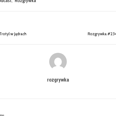
odcast
,
Rozgrywka
rotyl w Jądrach
Rozgrywka #234 
rozgrywka