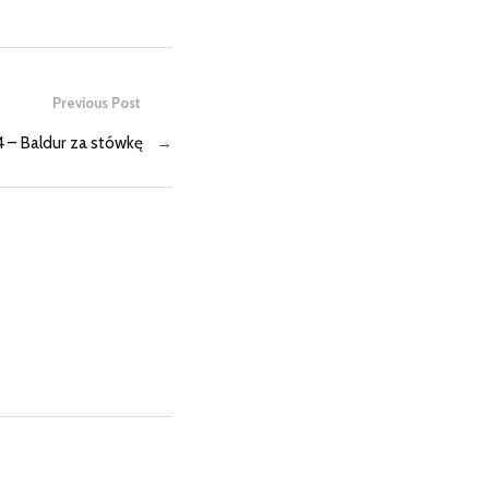
Previous Post
– Baldur za stówkę
→