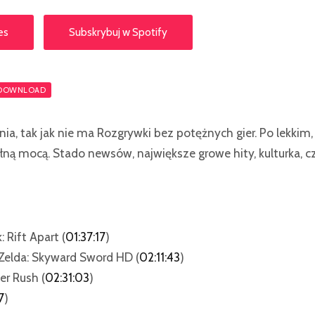
es
Subskrybuj w Spotify
DOWNLOAD
ia, tak jak nie ma Rozgrywki bez potężnych gier. Po lekki
ną mocą. Stado newsów, największe growe hity, kulturka, c
 Rift Apart (
01:37:17
)
Zelda: Skyward Sword HD (
02:11:43
)
er Rush (
02:31:03
)
7
)