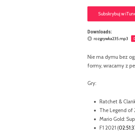
Subskrybuj w iTun
Downloads:
rozgrywka235.mp3
Nie ma dymu bez ogn
formy, wracamy z peł
Gry:
Ratchet & Clank:
The Legend of 
Mario Gold: Sup
F1 2021 (
02:51:3