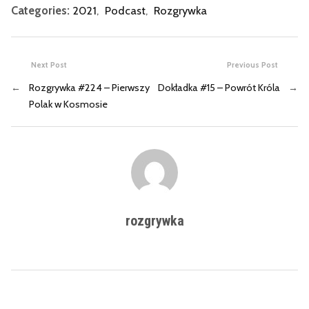
Categories:
2021
,
Podcast
,
Rozgrywka
Next Post
Previous Post
←
Rozgrywka #224 – Pierwszy
Dokładka #15 – Powrót Króla
→
Polak w Kosmosie
rozgrywka