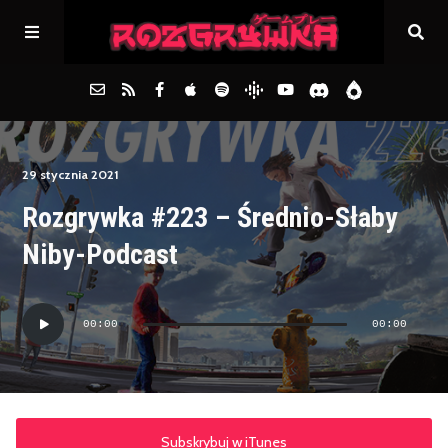
Główna
29 stycznia 2021
Rozgrywka #223 – Średnio-Słaby
Archiwum
Niby-Podcast
FAQs
Odtwarzacz
00:00
00:00
plików
Kontakt
dźwiękowych
Subskrybuj w iTunes