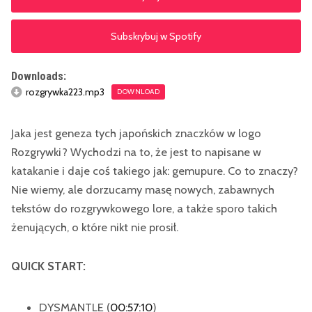
Subskrybuj w Spotify
Downloads:
rozgrywka223.mp3
DOWNLOAD
Jaka jest geneza tych japońskich znaczków w logo
Rozgrywki? Wychodzi na to, że jest to napisane w
katakanie i daje coś takiego jak: gemupure. Co to znaczy?
Nie wiemy, ale dorzucamy masę nowych, zabawnych
tekstów do rozgrywkowego lore, a także sporo takich
żenujących, o które nikt nie prosił.
QUICK START:
DYSMANTLE (
00:57:10
)