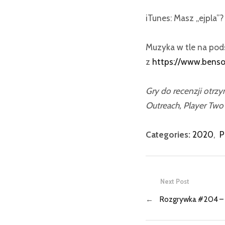
iTunes: Masz „ejpla”
Muzyka w tle na po
z
https://www.bens
Gry do recenzji otrz
Outreach, Player Tw
Categories:
2020
,
P
Next Post
←
Rozgrywka #204 – 