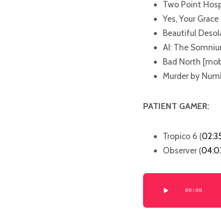
Two Point Hospi
Yes, Your Grace 
Beautiful Desol
AI: The Somnium
Bad North [mobi
Murder by Numb
PATIENT GAMER:
Tropico 6 (
02:35
Observer (
04:0
Odtwarzacz
00:00
plików
dźwiękowych