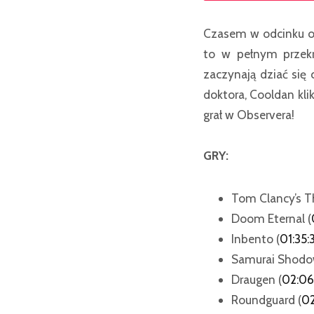
Czasem w odcinku om
to w pełnym przek
zaczynają dziać się
doktora, Cooldan kli
grał w Observera!
GRY:
Tom Clancy’s Th
Doom Eternal (
Inbento (
01:35:
Samurai Shodo
Draugen (
02:06
Roundguard (
02