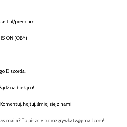
cast.pl/premium
IS ON (OBY)
go Discorda.
Bądź na bieżąco!
:
Komentuj, hejtuj, śmiej się z nami
as maila? To piszcie tu: rozgrywkatv@gmail.com!