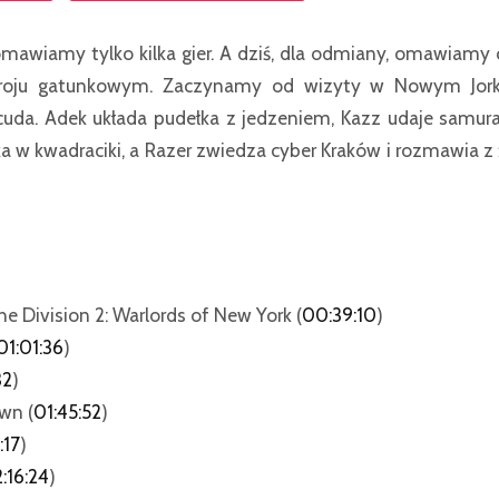
awiamy tylko kilka gier. A dziś, dla odmiany, omawiamy cz
roju gatunkowym. Zaczynamy od wizyty w Nowym Jorku
 cuda. Adek układa pudełka z jedzeniem, Kazz udaje samura
ka w kwadraciki, a Razer zwiedza cyber Kraków i rozmawia z
e Division 2: Warlords of New York (
00:39:10
)
01:01:36
)
32
)
wn (
01:45:52
)
:17
)
:16:24
)