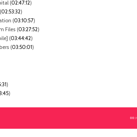
tal (
02:47:12
)
(
02:53:32
)
ation (
03:10:57
)
 Files (
03:27:52
)
le] (
03:44:42
)
ers (
03:50:01
)
:31
)
3:45
)
00: