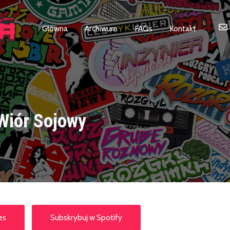
Główna
Archiwum
FAQs
Kontakt
Wiór Sojowy
es
Subskrybuj w Spotify