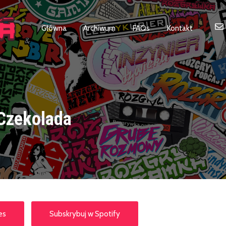
Główna
Archiwum
FAQs
Kontakt
Czekolada
es
Subskrybuj w Spotify