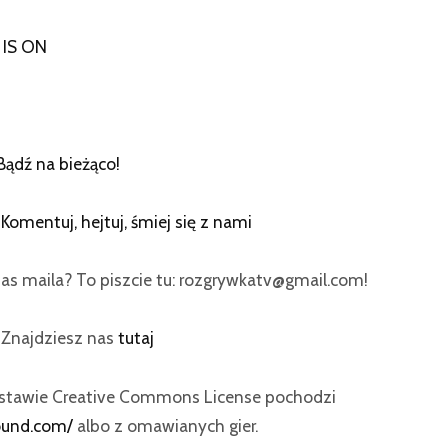
IS ON
Bądź na bieżąco!
:
Komentuj, hejtuj, śmiej się z nami
as maila? To piszcie tu: rozgrywkatv@gmail.com!
? Znajdziesz nas
tutaj
dstawie Creative Commons License pochodzi
ound.com/
albo z omawianych gier.