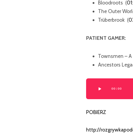
Bloodroots (
01
The Outer Worl
Trüberbrook (
0
PATIENT GAMER:
Townsmen – A 
Ancestors Lega
Odtwarzacz
00:00
plików
dźwiękowych
POBIERZ
http://rozgrywkapod