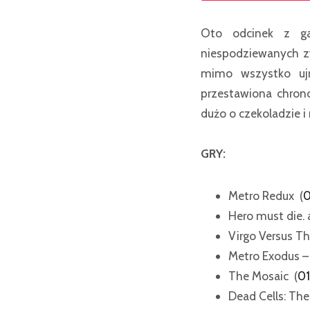
Oto odcinek z ga
niespodziewanych zw
mimo wszystko ujr
przestawiona chrono
dużo o czekoladzie 
GRY:
Metro Redux (
0
Hero must die. 
Virgo Versus Th
Metro Exodus –
The Mosaic (
01
Dead Cells: Th