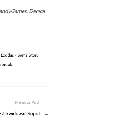
HandyGames, Degica
 Exodus - Sam’s Story
rbrook
Previous Post
 Zlikwidować Sopot
→