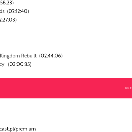
:58:23
)
ds (
02:12:40
)
2:27:03
)
Kingdom Rebuilt (
02:44:06
)
cy (
03:00:35
)
00:
cast.pl/premium