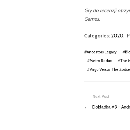
Gry do recenzji otr
Games.
Categories:
2020
,
P
#
Ancestors Legacy
#
Bl
#
Metro Redux
#
The M
#
Virgo Versus The Zodia
Next Post
←
Dokładka #9 – Andr