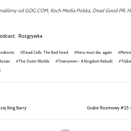
zymaliśmy od GOG.COM, Koch Media Polska, Dead Good PR, 
odcast
,
Rozgrywka
oodroots
#
Dead Cells: The Bad Seed
#
Hero must die. again
#
Metro
osaic
#
The Outer Worlds
#
Townsmen - A Kingdom Rebuilt
#
Trübe
c
zej King Barry
Grube Rozmowy #25 –