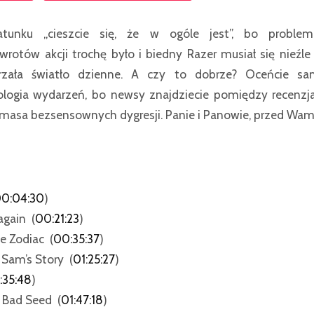
tunku „cieszcie się, że w ogóle jest”, bo problem
rotów akcji trochę było i biedny Razer musiał się nieźle 
zała światło dzienne. A czy to dobrze? Oceńcie sa
logia wydarzeń, bo newsy znajdziecie pomiędzy recenzj
i masa bezsensownych dygresji. Panie i Panowie, przed Wa
0:04:30
)
again (
00:21:23
)
e Zodiac (
00:35:37
)
 Sam’s Story (
01:25:27
)
:35:48
)
e Bad Seed (
01:47:18
)