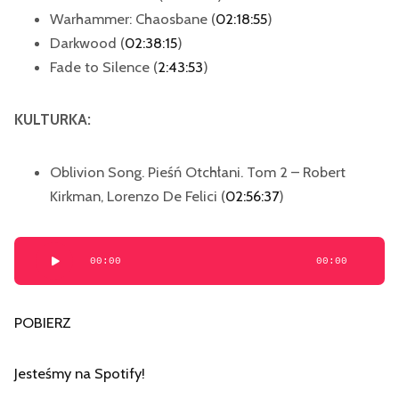
Warhammer: Chaosbane (
02:18:55
)
Darkwood (
02:38:15
)
Fade to Silence (
2:43:53
)
KULTURKA:
Oblivion Song. Pieśń Otchłani. Tom 2 – Robert
Kirkman, Lorenzo De Felici (
02:56:37
)
Odtwarzacz
00:00
00:00
plików
dźwiękowych
POBIERZ
Jesteśmy na Spotify
!