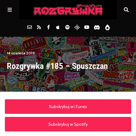
Główna
14 czerwca 2019
Rozgrywka #185 – Spuszczan
Archiwum
FAQs
Kontakt
Subskrybuj w iTunes
Subskrybuj w Spotify