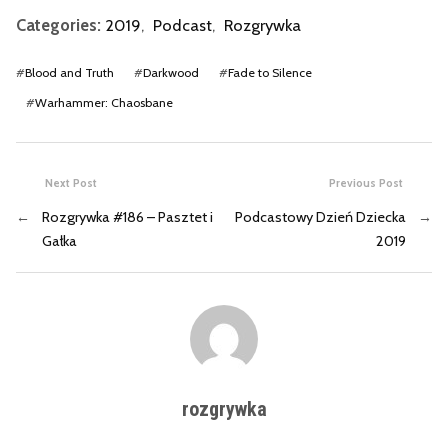
Categories:
2019
,
Podcast
,
Rozgrywka
#
Blood and Truth
#
Darkwood
#
Fade to Silence
#
Warhammer: Chaosbane
Next Post
Previous Post
←
Rozgrywka #186 – Pasztet i
Podcastowy Dzień Dziecka
→
Gałka
2019
rozgrywka