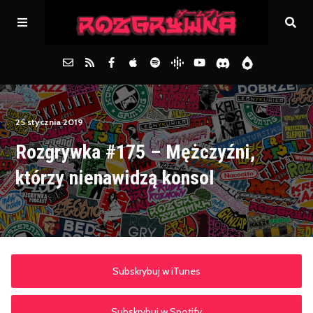
Główna
25 stycznia 2019
Rozgrywka #175 – Mężczyźni,
Archiwum
którzy nienawidzą konsol
FAQs
Kontakt
Subskrybuj w iTunes
Subskrybuj w Spotify