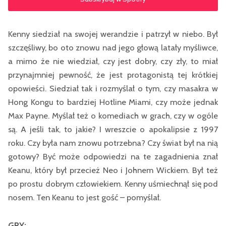
Kenny siedział na swojej werandzie i patrzył w niebo. Był
szczęśliwy, bo oto znowu nad jego głową latały myśliwce,
a mimo że nie wiedział, czy jest dobry, czy zły, to miał
przynajmniej pewność, że jest protagonistą tej krótkiej
opowieści. Siedział tak i rozmyślał o tym, czy masakra w
Hong Kongu to bardziej Hotline Miami, czy może jednak
Max Payne. Myślał też o komediach w grach, czy w ogóle
są. A jeśli tak, to jakie? I wreszcie o apokalipsie z 1997
roku. Czy była nam znowu potrzebna? Czy świat był na nią
gotowy? Być może odpowiedzi na te zagadnienia znał
Keanu, który był przecież Neo i Johnem Wickiem. Był też
po prostu dobrym człowiekiem. Kenny uśmiechnął się pod
nosem. Ten Keanu to jest gość – pomyślał.
GRY: