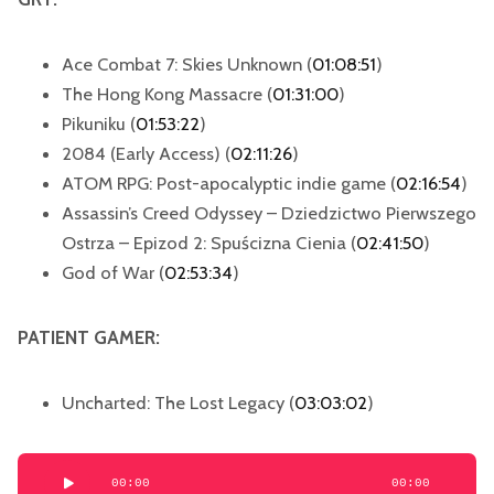
Ace Combat 7: Skies Unknown (
01:08:51
)
The Hong Kong Massacre (
01:31:00
)
Pikuniku (
01:53:22
)
2084 (Early Access) (
02:11:26
)
ATOM RPG: Post-apocalyptic indie game (
02:16:54
)
Assassin’s Creed Odyssey – Dziedzictwo Pierwszego
Ostrza – Epizod 2: Spuścizna Cienia (
02:41:50
)
God of War (
02:53:34
)
PATIENT GAMER:
Uncharted: The Lost Legacy (
03:03:02
)
Odtwarzacz
00:00
00:00