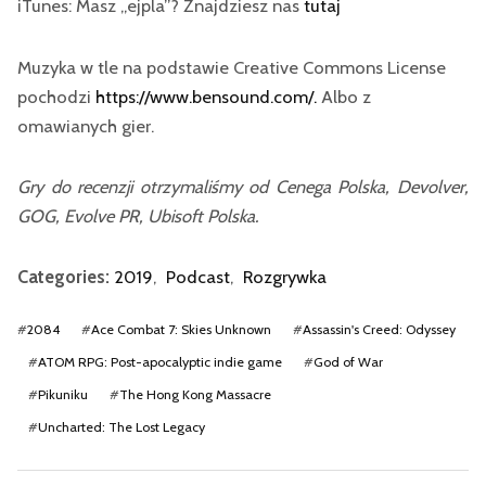
iTunes: Masz „ejpla”? Znajdziesz nas
tutaj
Muzyka w tle na podstawie Creative Commons License
pochodzi
https://www.bensound.com/.
Albo z
omawianych gier.
Gry do recenzji otrzymaliśmy od Cenega Polska, Devolver,
GOG, Evolve PR, Ubisoft Polska.
Categories:
2019
,
Podcast
,
Rozgrywka
#
2084
#
Ace Combat 7: Skies Unknown
#
Assassin's Creed: Odyssey
#
ATOM RPG: Post-apocalyptic indie game
#
God of War
#
Pikuniku
#
The Hong Kong Massacre
#
Uncharted: The Lost Legacy