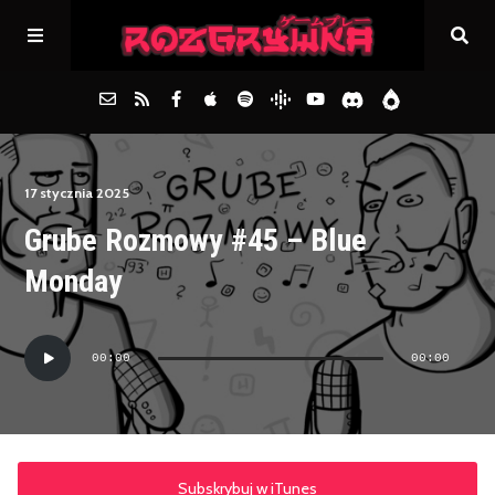
Główna
17 stycznia 2025
Grube Rozmowy #45 – Blue
Archiwum
Monday
FAQs
Odtwarzacz
00:00
00:00
plików
Kontakt
dźwiękowych
Subskrybuj w iTunes