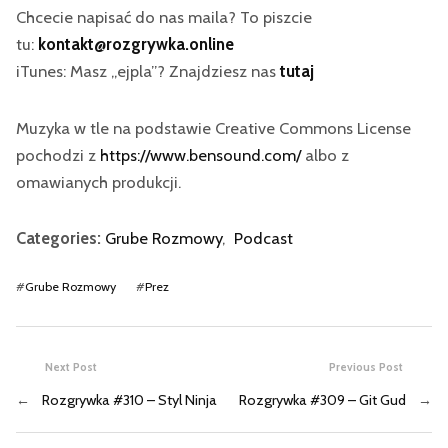
Chcecie napisać do nas maila? To piszcie
tu:
kontakt@rozgrywka.online
iTunes: Masz „ejpla”? Znajdziesz nas
tutaj
Muzyka w tle na podstawie Creative Commons License
pochodzi z
https://www.bensound.com/
albo z
omawianych produkcji.
Categories:
Grube Rozmowy
,
Podcast
#
Grube Rozmowy
#
Prez
Next Post
Previous Post
←
Rozgrywka #310 – Styl Ninja
Rozgrywka #309 – Git Gud
→