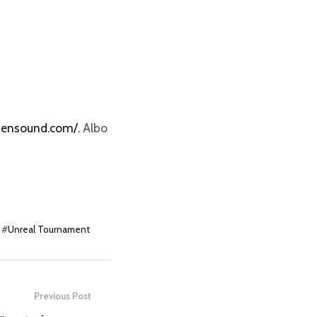
bensound.com/.
Albo
#
Unreal Tournament
Previous Post