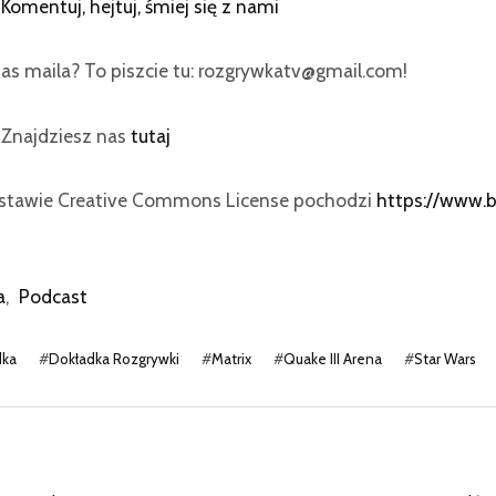
:
Komentuj, hejtuj, śmiej się z nami
as maila? To piszcie tu: rozgrywkatv@gmail.com!
? Znajdziesz nas
tutaj
dstawie Creative Commons License pochodzi
https://www.
a
,
Podcast
dka
#
Dokładka Rozgrywki
#
Matrix
#
Quake III Arena
#
Star Wars