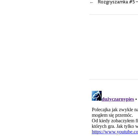
←
Rozgryszamka #5 –