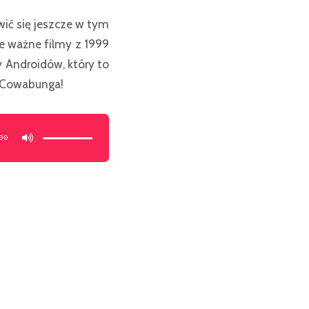
wić się jeszcze w tym
e ważne filmy z 1999
y Androidów, który to
w. Cowabunga!
Używaj
strzałek
do
00
góry/do
dołu
aby
zwiększyć
lub
zmniejszyć
głośność.