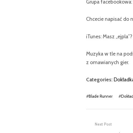
Grupa facebookowa
Chcecie napisać do n
iTunes: Masz „ejpla”
Muzyka w tle na po
z omawianych gier.
Categories:
Dokładk
#
Blade Runner
#
Dokła
Next Post