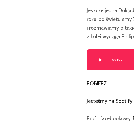
Jeszcze jedna Dokład
roku, bo świętujemy
i rozmawiamy o takic
z kolei wyciąga Phil
Odtwarzacz
00:00
plików
dźwiękowych
POBIERZ
Jesteśmy na Spotify
!
Profil facebookowy: