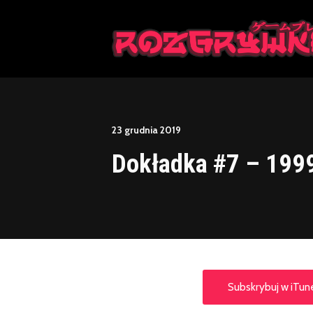
This is a placeholder for your sticky navigation bar. It should n
23 grudnia 2019
Dokładka #7 – 199
Subskrybuj w iTun