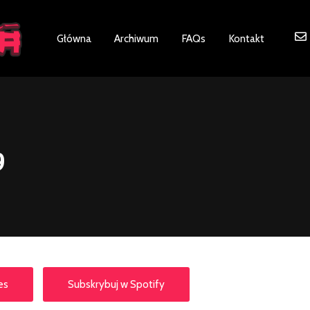
ot be visible.
Główna
Archiwum
FAQs
Kontakt
9
es
Subskrybuj w Spotify