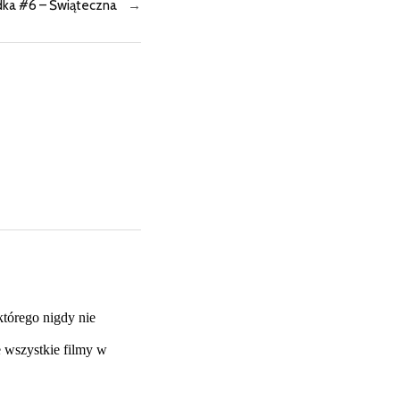
ka #6 – Świąteczna
→