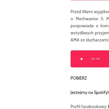
Przed Wami wyjątkow
o Mechwarrior 5: 
poopowiada o komi
wstydliwych przyjemn
AMA ze słuchaczami.
00:00
Odtwarzacz
plików
dźwiękowych
POBIERZ
Jesteśmy na Spotify
!
Profil facebookowy: