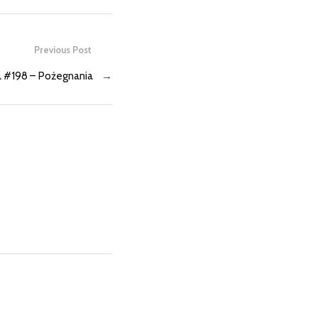
Previous Post
 #198 – Pożegnania
→