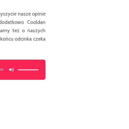
yszycie nasze opinie
 dodatkowo Cooldan
damy też o naszych
a końcu odcinka czeka
Używaj
strzałek
do
00
góry/do
dołu
aby
zwiększyć
lub
zmniejszyć
głośność.