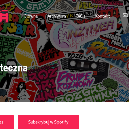
Główna
Archiwum
FAQs
Kontakt
teczna
es
Subskrybuj w Spotify