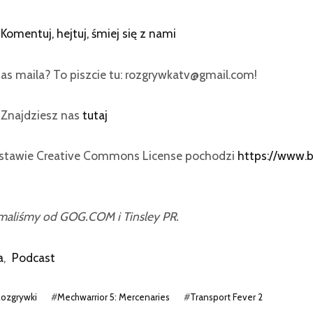
:
Komentuj, hejtuj, śmiej się z nami
as maila? To piszcie tu: rozgrywkatv@gmail.com!
? Znajdziesz nas
tutaj
dstawie Creative Commons License pochodzi
https://www.
ymaliśmy od GOG.COM i Tinsley PR.
a
,
Podcast
Rozgrywki
#
Mechwarrior 5: Mercenaries
#
Transport Fever 2