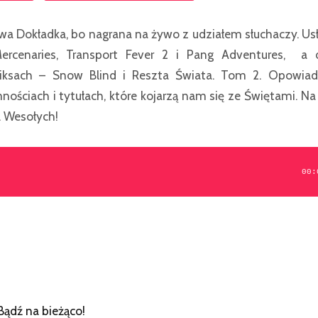
a Dokładka, bo nagrana na żywo z udziałem słuchaczy. Usł
Mercenaries, Transport Fever 2 i Pang Adventures, a
ksach – Snow Blind i Reszta Świata. Tom 2. Opowia
ościach i tytułach, które kojarzą nam się ze Świętami. N
 Wesołych!
00:
Bądź na bieżąco!