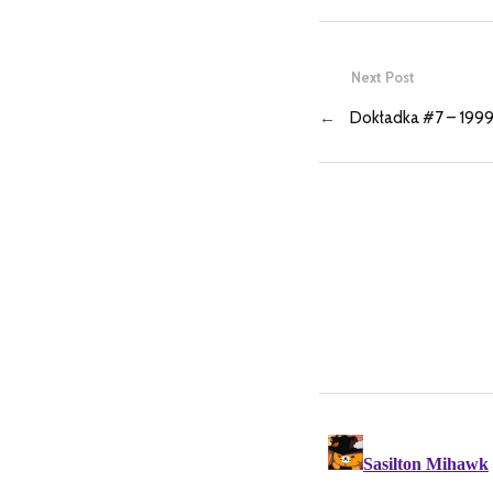
Next Post
←
Dokładka #7 – 199