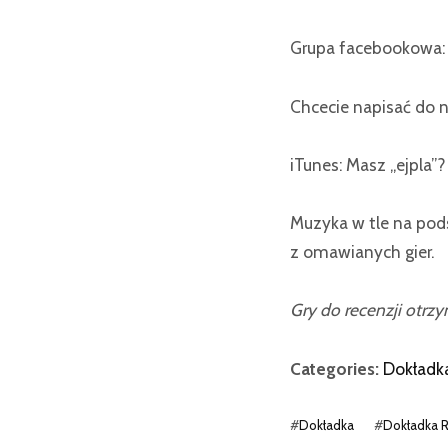
Grupa facebookowa
Chcecie napisać do n
iTunes: Masz „ejpla”
Muzyka w tle na po
z omawianych gier.
Gry do recenzji otrz
Categories:
Dokładk
#
Dokładka
#
Dokładka 