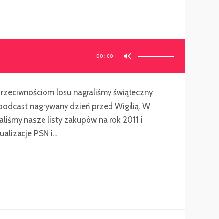
Używaj
strzałek
do
00:00
góry/do
dołu
aby
zwiększyć
lub
zmniejszyć
głośność.
przeciwnościom losu nagraliśmy świąteczny
podcast nagrywany dzień przed Wigilią. W
liśmy nasze listy zakupów na rok 2011 i
lizacje PSN i...