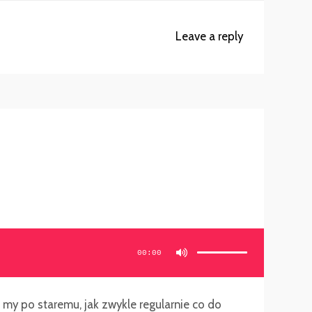
Leave a reply
Używaj
strzałek
do
00:00
góry/do
dołu
aby
zwiększyć
lub
zmniejszyć
głośność.
y po staremu, jak zwykle regularnie co do