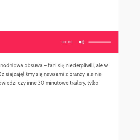
Używaj
strzałek
do
00:00
góry/do
dołu
aby
zwiększyć
lub
zmniejszyć
głośność.
odniowa obsuwa – fani się niecierpliwili, ale w
zisiajzajęliśmy się newsami z branży, ale nie
iedzi czy inne 30 minutowe trailery, tylko