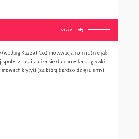
Używaj
strzałek
do
00:00
góry/do
dołu
aby
zwiększyć
lub
zmniejszyć
głośność.
y (według Kazza) Cóż motywacja nam rośnie jak
j społeczności zbliża się do numerka dogrywki.
 słowach krytyki (za którą bardzo dziękujemy)