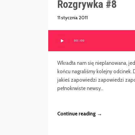
Rozgrywka #8
11 stycznia 2011
Odtwarzacz
00:00
plików
dźwiękowych
Wkradła nam się nieplanowana, jedn
końcu nagraliśmy kolejny odcinek. D
jakieś zapowiedzi zapowiedzi zapow
pełnokrwiste newsy...
Continue reading →