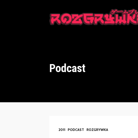
This is a placeholder for your sticky navigation bar. It should n
Podcast
2011
PODCAST
ROZGRYWKA