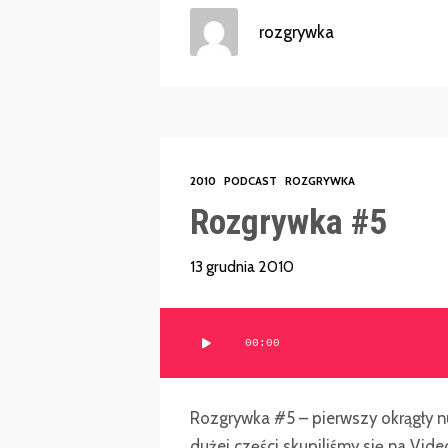
rozgrywka
2010
PODCAST
ROZGRYWKA
Rozgrywka #5
13 grudnia 2010
Odtwarzacz
00:00
plików
dźwiękowych
Rozgrywka #5 – pierwszy okrągły 
dużej części skupiliśmy się na Vid