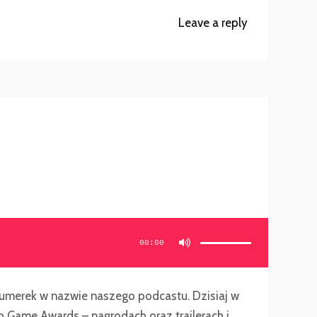
Leave a reply
Używaj
strzałek
do
00:00
góry/do
dołu
aby
zwiększyć
lub
zmniejszyć
głośność.
numerek w nazwie naszego podcastu. Dzisiaj w
eo Game Awards – nagrodach oraz trailerach i