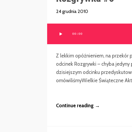
24 grudnia 2010
Odtwarzacz
00:00
plików
dźwiękowych
Z lekkim opóźnieniem, na przekór 
odcinek Rozgrywki – chyba jedyny 
dzisiejszym odcinku przedyskutowa
omówiliśmyWielkie Świąteczne Aktua
Continue reading →