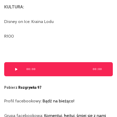
KULTURA:
Disney on Ice: Kraina Lodu
R100
Odtwarzacz
00:00
00:00
plików
dźwiękowych
Pobierz
Rozgrywka 97
Profil facebookowy:
Bądź na bieżąco!
Grupa facebookowa:
Komentuj, hejtuj, śmiej się z nami