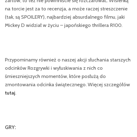
żartów, to też nie powinniście się rozczarować. Wisienką
na torcie jest za to recenzja, a może raczej streszczenie
(tak, są SPOILERY), najbardziej absurdalnego filmu, jaki
Mickey D widział w życiu – japońskiego thrillera R100.
Przypominamy również o naszej akcji słuchania starszych
odcinków Rozgrywki i wyłuskiwania z nich co
śmieszniejszych momentów, które posłużą do
zmontowania odcinka świątecznego. Więcej szczegółów
tutaj
.
GRY: