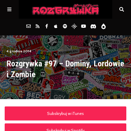
Główna
4 grudnia 2014
Rozgrywka #97 – Dominy, Lordowie
Archiwum
i Zombie
FAQs
Kontakt
Subskrybuj w iTunes
Subskrybuj w Spotify