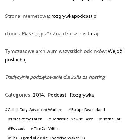
Strona internetowa:
rozgrywkapodcast.pl
iTunes: Masz „ejpla”? Znajdziesz nas
tutaj
Tymczasowe archiwum wszystkich odcinków:
Wejdź i
posłuchaj
Tradycyjnie podziękowanie dla kufla za hosting
Categories:
2014
,
Podcast
,
Rozgrywka
#
Call of Duty: Advanced Warfare
#
Escape Dead Island
#
Lords of the Fallen
#
Oddworld: New 'n' Tasty
#
Pix the Cat
#
Podcast
#
The Evil Within
#
The Legend of Zelda: The Wind Waker HD