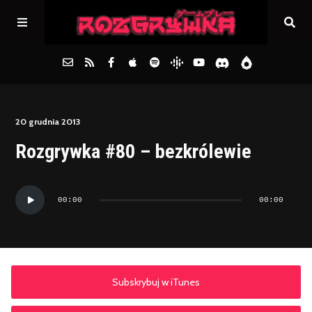
Główna
20 grudnia 2013
Rozgrywka #80 – bezkrólewie
Archiwum
Odtwarzacz
FAQs
00:00
00:00
plików
dźwiękowych
Kontakt
Subskrybuj w iTunes