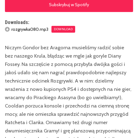
Subskrybuj w Spotify
Downloads:
rozgrywka080.mp3
DOWNLOAD
Niczym Gondor bez Aragorna musieliśmy radzić sobie
bez naszego Krula, błądząc we mgle jak goryle Diany
Fossey. Na szczęście z pomocą przybyła dwójka gości i
jakoś udało się nam nagrać prawdopodobnie najlepszy
technicznie odcinek Rozgrywki. A w nim: dzielimy
wrażenia z nowo kupionych PS4 i dostępnych na nie gier,
wracamy do Pirackiego Asasyna (bo go uwielbiamy!),
Cooldan porzuca konsole i przechodzi na ciemną stronę
mocy, ale nie omieszka sprawdzić najnowszych przygód
Ratcheta i Clanka. Omawiamy też drugi numer
dwumiesięcznika Gramy! i grę planszową przypominającą