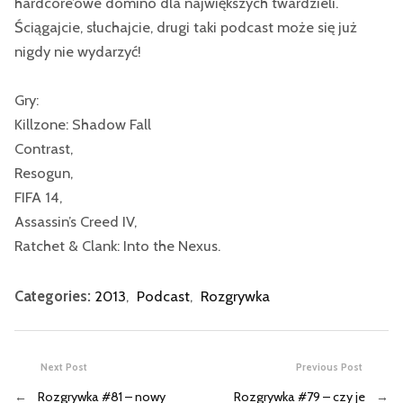
hardcore’owe domino dla największych twardzieli.
Ściągajcie, słuchajcie, drugi taki podcast może się już
nigdy nie wydarzyć!
Gry:
Killzone: Shadow Fall
Contrast,
Resogun,
FIFA 14,
Assassin’s Creed IV,
Ratchet & Clank: Into the Nexus.
Categories:
2013
,
Podcast
,
Rozgrywka
Next Post
Previous Post
←
Rozgrywka #81 – nowy
Rozgrywka #79 – czy je
→