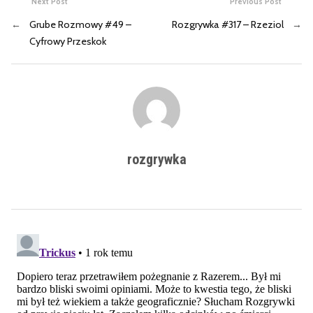
Next Post
Previous Post
←
Grube Rozmowy #49 –
Rozgrywka #317 – Rzeziol
→
Cyfrowy Przeskok
rozgrywka