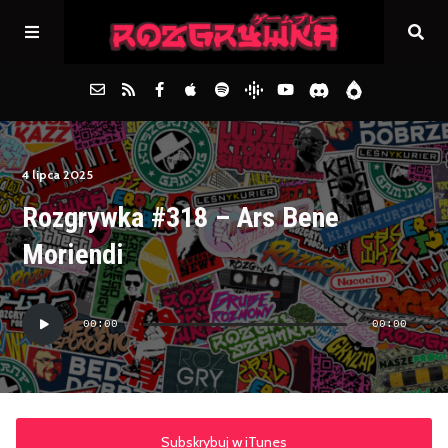
Główna
4 lipca 2025
Rozgrywka #318 – Ars Bene
Archiwum
Moriendi
FAQs
Odtwarzacz
00:00
00:00
plików
Kontakt
dźwiękowych
Subskrybuj w iTunes