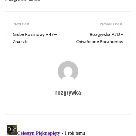
Next Post
Previous Post
←
Grube Rozmowy #47 –
Rozgrywka #313 –
→
Znaczki
Odwrócone Pocahontas
rozgrywka