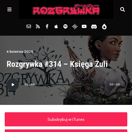
Główna
4 kwietnia 2025
Rozgrywka #314 – Księga Żuli
Archiwum
Odtwarzacz
FAQs
00:00
00:00
plików
dźwiękowych
Kontakt
Subskrybuj w iTunes