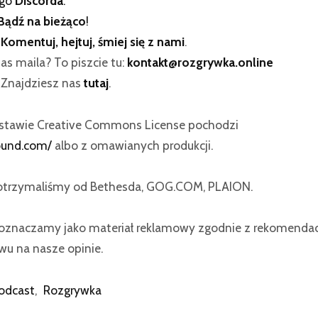
ego
Discorda
.
Bądź na bieżąco
!
:
Komentuj, hejtuj, śmiej się z nami
.
as maila? To piszcie tu:
kontakt@rozgrywka.online
? Znajdziesz nas
tutaj
.
dstawie Creative Commons License pochodzi
ound.com/
albo z omawianych produkcji.
 otrzymaliśmy od Bethesda, GOG.COM, PLAION.
znaczamy jako materiał reklamowy zgodnie z rekomendacj
u na nasze opinie.
odcast
,
Rozgrywka