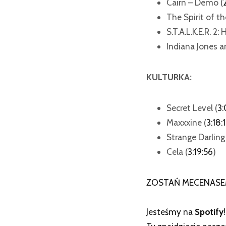
Cairn – Demo (
The Spirit of t
S.T.A.L.K.E.R. 2:
Indiana Jones an
KULTURKA:
Secret Level (
3:
Maxxxine (
3:18:
Strange Darling 
Cela (
3:19:56
)
ZOSTAŃ MECENASE
Jesteśmy na
Spotify
!