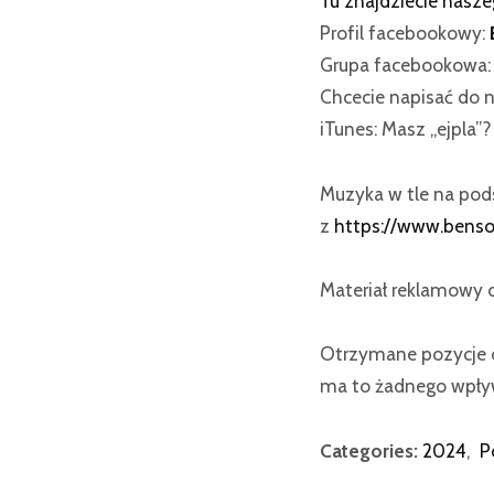
Tu znajdziecie nasz
Profil facebookowy:
Grupa facebookowa
Chcecie napisać do n
iTunes: Masz „ejpla”
Muzyka w tle na po
z
https://www.bens
Materiał reklamowy
Otrzymane pozycje o
ma to żadnego wpływ
Categories:
2024
,
P