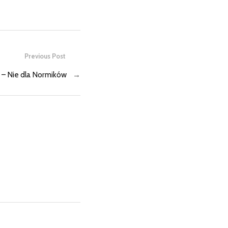
Previous Post
– Nie dla Normików
→