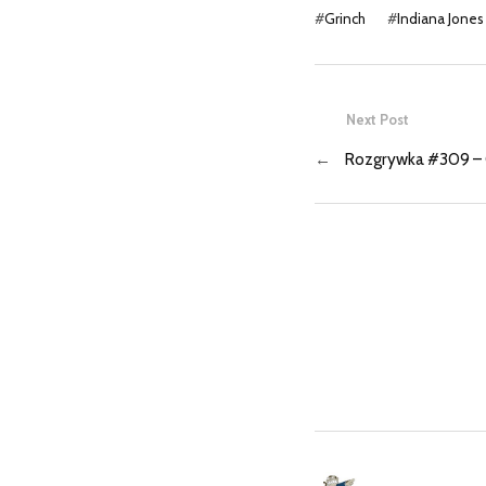
#
Grinch
#
Indiana Jones
Next Post
←
Rozgrywka #309 – 