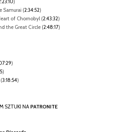
2:23:10
)
he Samurai (
2:34:52
)
 Heart of Chornobyl (
2:43:32
)
d the Great Circle (
2:48:17
)
07:29
)
15
)
(
3:18:54
)
M SZTUKI NA
PATRONITE