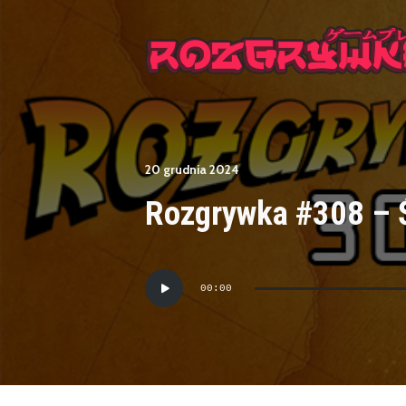
20 grudnia 2024
Rozgrywka #308 – 
Odtwarzacz
00:00
plików
dźwiękowych