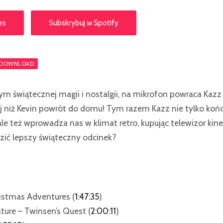
es
Subskrybuj w Spotify
DOWNLOAD
m świątecznej magii i nostalgii, na mikrofon powraca Kazz 
ej niż Kevin powrót do domu! Tym razem Kazz nie tylko ko
ale też wprowadza nas w klimat retro, kupując telewizor ki
ić lepszy świąteczny odcinek?
ristmas Adventures (
1:47:35
)
nture – Twinsen’s Quest (
2:00:11
)