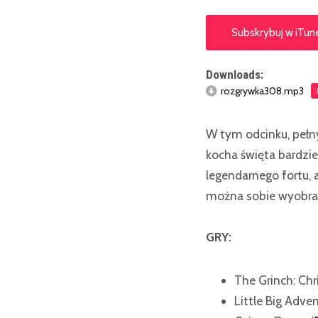
Subskrybuj w iTun
Downloads:
rozgrywka308.mp3
W tym odcinku, pełny
kocha święta bardzi
legendarnego fortu, 
można sobie wyobraz
GRY:
The Grinch: Ch
Little Big Adve