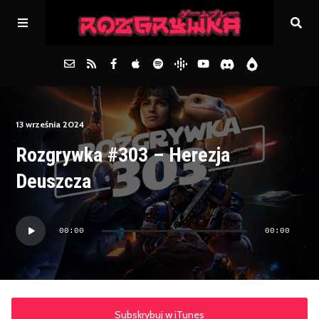
Główna
13 września 2024
Rozgrywka #303 – Herezja
Archiwum
Deuszcza
FAQs
Odtwarzacz
00:00
00:00
plików
Kontakt
dźwiękowych
Subskrybuj w iTunes