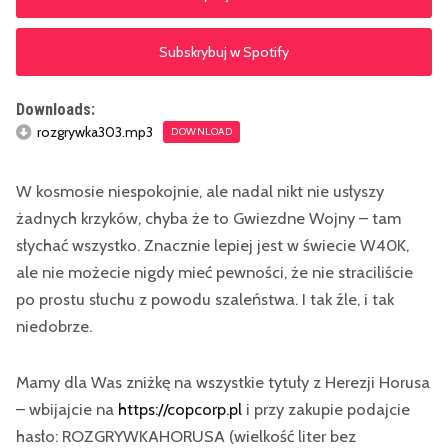
Subskrybuj w Spotify
Downloads:
rozgrywka303.mp3
DOWNLOAD
W kosmosie niespokojnie, ale nadal nikt nie usłyszy
żadnych krzyków, chyba że to Gwiezdne Wojny – tam
słychać wszystko. Znacznie lepiej jest w świecie W40K,
ale nie możecie nigdy mieć pewności, że nie straciliście
po prostu słuchu z powodu szaleństwa. I tak źle, i tak
niedobrze.
Mamy dla Was zniżkę na wszystkie tytuły z Herezji Horusa
– wbijajcie na
https://copcorp.pl
i przy zakupie podajcie
hasło: ROZGRYWKAHORUSA (wielkość liter bez