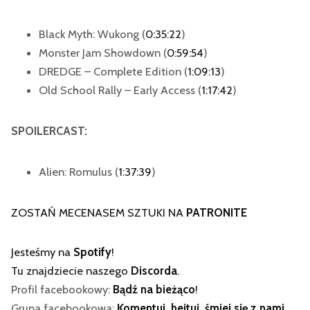
Black Myth: Wukong (
0:35:22
)
Monster Jam Showdown (
0:59:54
)
DREDGE – Complete Edition (
1:09:13
)
Old School Rally – Early Access (
1:17:42
)
SPOILERCAST:
Alien: Romulus (
1:37:39
)
ZOSTAŃ MECENASEM SZTUKI NA
PATRONITE
Jesteśmy na
Spotify
!
Tu znajdziecie naszego
Discorda
.
Profil facebookowy:
Bądź na bieżąco
!
Grupa facebookowa:
Komentuj, hejtuj, śmiej się z nami
.