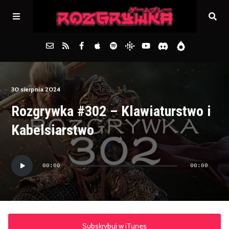
Główna
30 sierpnia 2024
Rozgrywka #302 – Klawiaturstwo i
Archiwum
Kabelsiarstwo
FAQs
Odtwarzacz
00:00
00:00
plików
Kontakt
dźwiękowych
Subskrybuj w iTunes