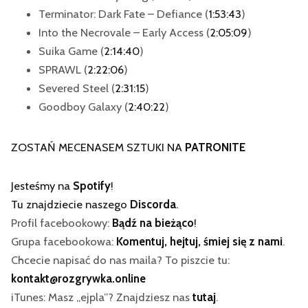
Terminator: Dark Fate – Defiance (
1:53:43
)
Into the Necrovale – Early Access (
2:05:09
)
Suika Game (
2:14:40
)
SPRAWL (
2:22:06
)
Severed Steel (
2:31:15
)
Goodboy Galaxy (
2:40:22
)
ZOSTAŃ MECENASEM SZTUKI NA
PATRONITE
Jesteśmy na
Spotify
!
Tu znajdziecie naszego
Discorda
.
Profil facebookowy:
Bądź na bieżąco
!
Grupa facebookowa:
Komentuj, hejtuj, śmiej się z nami
.
Chcecie napisać do nas maila? To piszcie tu:
kontakt@rozgrywka.online
iTunes: Masz „ejpla”? Znajdziesz nas
tutaj
.