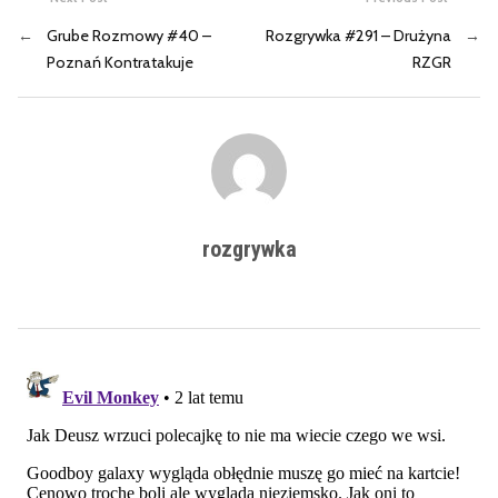
←
Grube Rozmowy #40 –
Rozgrywka #291 – Drużyna
→
Poznań Kontratakuje
RZGR
rozgrywka