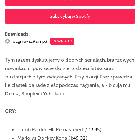
Subskrybuj w Spotify
Downloads:
rozgrywka292.mp3
DOWNLOAD
Tym razem dyskutujemy o dobrych serialach, branżowych
nowinkach i powrocie do gier z dzieciństwa oraz
frustracjach z tym związanych. Przy okazji Prez sprawdza
ile ciastek da radę zjeść podczas nagrania, a kibicują mu
Deusz, Simplex i Yohokaru.
GRY:
Tomb Raider I-III Remastered (
1:12:35
)
Mario vs Donkey Kong (
1:45:02
)