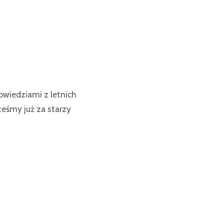
owiedziami z letnich
teśmy już za starzy