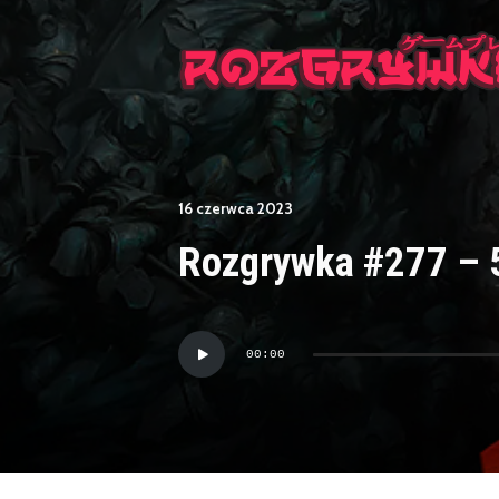
16 czerwca 2023
Rozgrywka #277 –
Odtwarzacz
00:00
plików
dźwiękowych