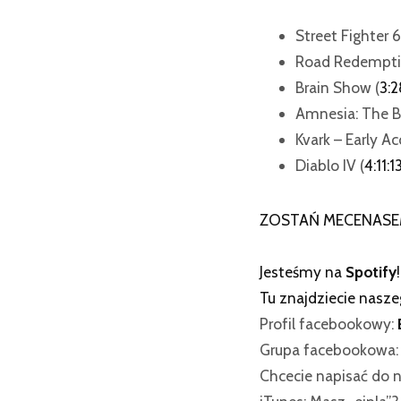
Street Fighter 6
Road Redempti
Brain Show (
3:2
Amnesia: The B
Kvark – Early Ac
Diablo IV (
4:11:1
ZOSTAŃ MECENASE
Jesteśmy na
Spotify
!
Tu znajdziecie nasz
Profil facebookowy:
Grupa facebookowa
Chcecie napisać do n