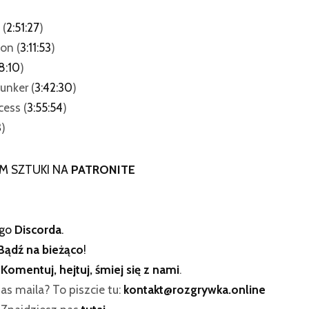
 (
2:51:27
)
on (
3:11:53
)
8:10
)
unker (
3:42:30
)
cess (
3:55:54
)
3
)
M SZTUKI NA
PATRONITE
ego
Discorda
.
Bądź na bieżąco
!
:
Komentuj, hejtuj, śmiej się z nami
.
as maila? To piszcie tu:
kontakt@rozgrywka.online