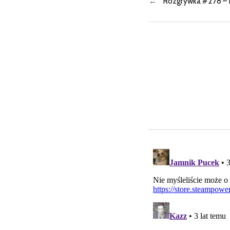
←
Rozgrywka #278 – 