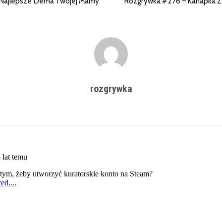
Najlepsze Dema Twojej Mamy
Rozgrywka #276 – Kanapka Z
rozgrywka