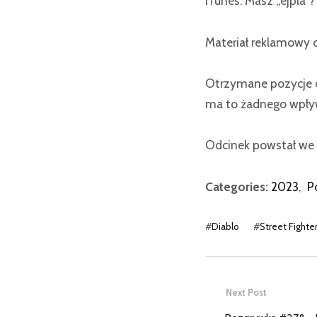
iTunes: Masz „ejpla”
Materiał reklamowy 
Otrzymane pozycje o
ma to żadnego wpływ
Odcinek powstał we 
Categories:
2023
,
P
#
Diablo
#
Street Fighte
Next Post