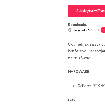
Subskrybuj w iTun
Downloads:
rozgrywka277.mp3
Odcinek jak za stary
konferencji, recenzj
na to gówno.
HARDWARE:
GeForce RTX 40
GRY: