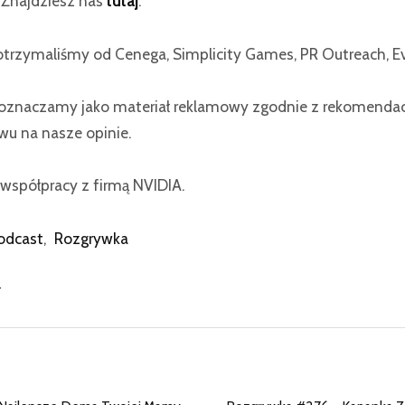
? Znajdziesz nas
tutaj
.
otrzymaliśmy od Cenega, Simplicity Games, PR Outreach, Ev
znaczamy jako materiał reklamowy zgodnie z rekomendacj
u na nasze opinie.
współpracy z firmą NVIDIA.
odcast
,
Rozgrywka
r