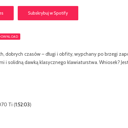
es
Subskrybuj w Spotify
DOWNLOAD
ch, dobrych czasów – długi i obfity, wypchany po brzegi zap
ami i solidną dawką klasycznego klawiaturstwa. Wniosek? Jes
70 Ti (
1:52:03
)