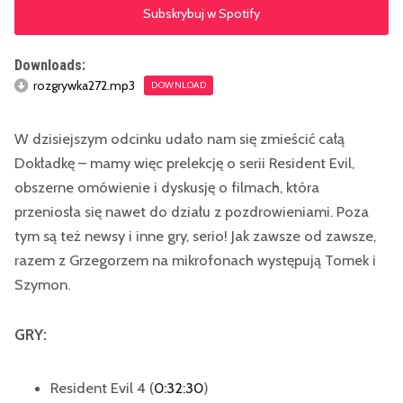
Subskrybuj w Spotify
Downloads:
rozgrywka272.mp3
DOWNLOAD
W dzisiejszym odcinku udało nam się zmieścić całą
Dokładkę – mamy więc prelekcję o serii Resident Evil,
obszerne omówienie i dyskusję o filmach, która
przeniosła się nawet do działu z pozdrowieniami. Poza
tym są też newsy i inne gry, serio! Jak zawsze od zawsze,
razem z Grzegorzem na mikrofonach występują Tomek i
Szymon.
GRY:
Resident Evil 4 (
0:32:30
)