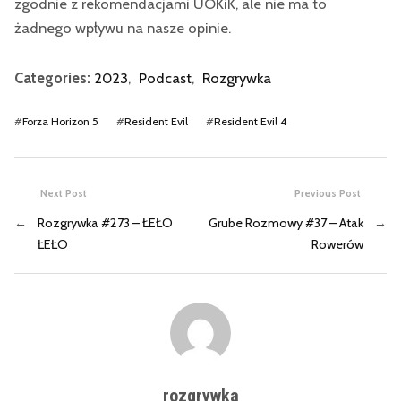
zgodnie z rekomendacjami UOKiK, ale nie ma to
żadnego wpływu na nasze opinie.
Categories:
2023
,
Podcast
,
Rozgrywka
#
Forza Horizon 5
#
Resident Evil
#
Resident Evil 4
Next Post
Previous Post
←
Rozgrywka #273 – ŁEŁO
Grube Rozmowy #37 – Atak
→
ŁEŁO
Rowerów
rozgrywka