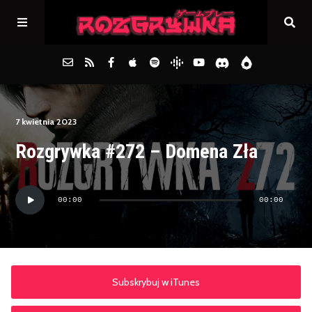
Główna
7 kwietnia 2023
Rozgrywka #272 – Domena Zła
Archiwum
Odtwarzacz
FAQs
00:00
00:00
plików
dźwiękowych
Kontakt
Subskrybuj w iTunes