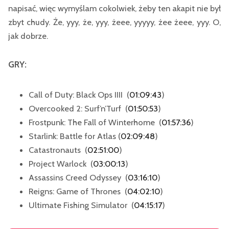
napisać, więc wymyślam cokolwiek, żeby ten akapit nie był
zbyt chudy. Że, yyy, że, yyy, żeee, yyyyy, żee żeee, yyy. O,
jak dobrze.
GRY:
Call of Duty: Black Ops IIII (
01:09:43
)
Overcooked 2: Surf’n’Turf (
01:50:53
)
Frostpunk: The Fall of Winterhome (
01:57:36
)
Starlink: Battle for Atlas (
02:09:48
)
Catastronauts (
02:51:00
)
Project Warlock (
03:00:13
)
Assassins Creed Odyssey (
03:16:10
)
Reigns: Game of Thrones (
04:02:10
)
Ultimate Fishing Simulator (
04:15:17
)