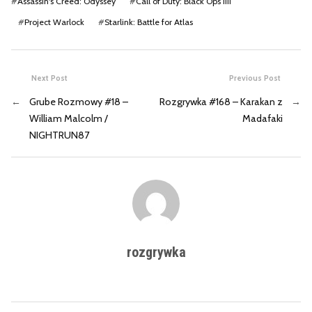
#
Assassin's Creed: Odyssey
#
Call of Duty: Black Ops IIII
#
Project Warlock
#
Starlink: Battle for Atlas
Next Post
Previous Post
←
Grube Rozmowy #18 –
Rozgrywka #168 – Karakan z
→
William Malcolm /
Madafaki
NIGHTRUN87
rozgrywka