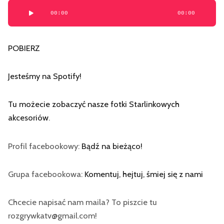
Odtwarzacz
00:00
00:00
plików
dźwiękowych
POBIERZ
Jesteśmy na Spotify
!
Tu możecie zobaczyć nasze fotki Starlinkowych
akcesoriów
.
Profil facebookowy:
Bądź na bieżąco!
Grupa facebookowa:
Komentuj, hejtuj, śmiej się z nami
Chcecie napisać nam maila? To piszcie tu
rozgrywkatv@gmail.com!