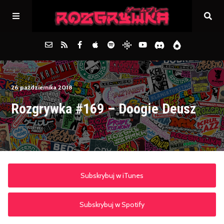
Główna
26 października 2018
Rozgrywka #169 – Doogie Deusz
Archiwum
FAQs
Kontakt
Subskrybuj w iTunes
Subskrybuj w Spotify