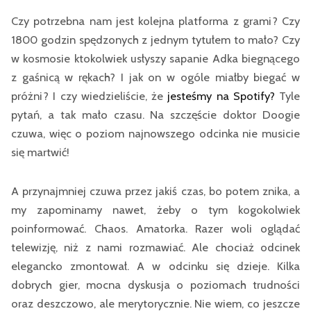
Czy potrzebna nam jest kolejna platforma z grami? Czy
1800 godzin spędzonych z jednym tytułem to mało? Czy
w kosmosie ktokolwiek usłyszy sapanie Adka biegnącego
z gaśnicą w rękach? I jak on w ogóle miałby biegać w
próżni? I czy wiedzieliście, że
jesteśmy na Spotify?
Tyle
pytań, a tak mało czasu. Na szczęście doktor Doogie
czuwa, więc o poziom najnowszego odcinka nie musicie
się martwić!
A przynajmniej czuwa przez jakiś czas, bo potem znika, a
my zapominamy nawet, żeby o tym kogokolwiek
poinformować. Chaos. Amatorka. Razer woli oglądać
telewizję, niż z nami rozmawiać. Ale chociaż odcinek
elegancko zmontował. A w odcinku się dzieje. Kilka
dobrych gier, mocna dyskusja o poziomach trudności
oraz deszczowo, ale merytorycznie. Nie wiem, co jeszcze