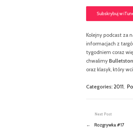
Subskrybuj w iTun
Kolejny podcast za n
informacjach z targ
tygodniem coraz wię
chwalimy
Bulletsto
oraz klasyk, który w
Categories:
2011
,
Po
Next Post
←
Rozgrywka #17