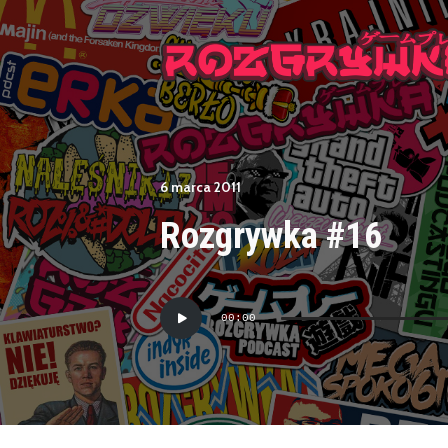
6 marca 2011
Rozgrywka #16
Odtwarzacz
00:00
plików
dźwiękowych