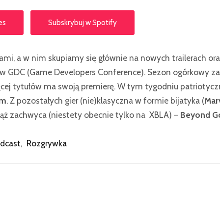
es
Subskrybuj w Spotify
ami, a w nim skupiamy się głównie na nowych trailerach or
ów GDC (Game Developers Conference). Sezon ogórkowy za
cej tytułów ma swoją premierę. W tym tygodniu patriotyc
rm
. Z pozostałych gier (nie)klasyczna w formie bijatyka (
Mar
ciąż zachwyca (niestety obecnie tylko na XBLA) –
Beyond Go
dcast
,
Rozgrywka