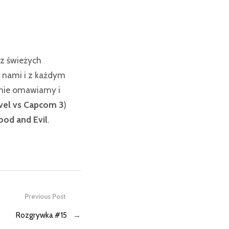
az świeżych
 nami i z każdym
znie omawiamy i
vel vs Capcom 3
)
od and Evil
.
Previous Post
Rozgrywka #15
→