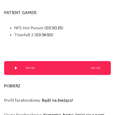
PATIENT GAMER:
NFS Hot Pursuit
(
03:30:25
)
Titanfall 2
(
03:36:50
)
Odtwarzacz
00:00
00:00
plików
dźwiękowych
POBIERZ
Profil facebookowy:
Bądź na bieżąco!
Grupa facebookowa:
Komentuj, hejtuj, śmiej się z nami