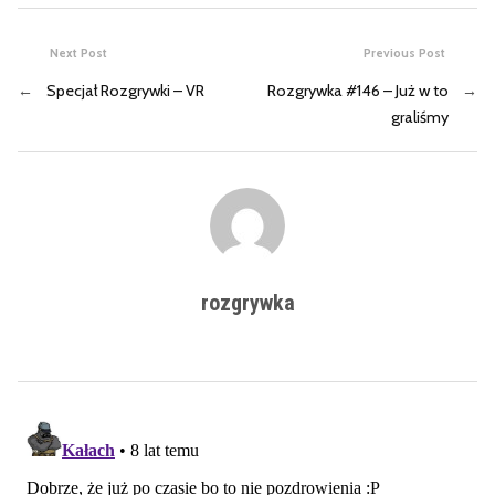
Next Post
Previous Post
←
Specjał Rozgrywki – VR
Rozgrywka #146 – Już w to
→
graliśmy
rozgrywka