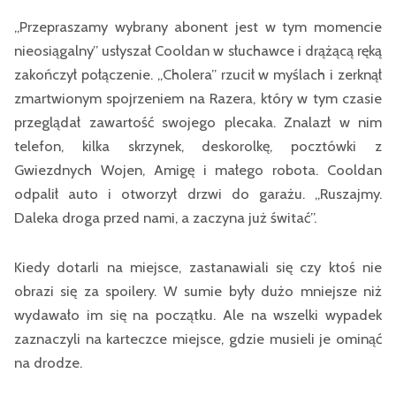
„Przepraszamy wybrany abonent jest w tym momencie
nieosiągalny” usłyszał Cooldan w słuchawce i drążącą ręką
zakończył połączenie. „Cholera” rzucił w myślach i zerknął
zmartwionym spojrzeniem na Razera, który w tym czasie
przeglądał zawartość swojego plecaka. Znalazł w nim
telefon, kilka skrzynek, deskorolkę, pocztówki z
Gwiezdnych Wojen, Amigę i małego robota. Cooldan
odpalił auto i otworzył drzwi do garażu. „Ruszajmy.
Daleka droga przed nami, a zaczyna już świtać”.
Kiedy dotarli na miejsce, zastanawiali się czy ktoś nie
obrazi się za spoilery. W sumie były dużo mniejsze niż
wydawało im się na początku. Ale na wszelki wypadek
zaznaczyli na karteczce miejsce, gdzie musieli je ominąć
na drodze.