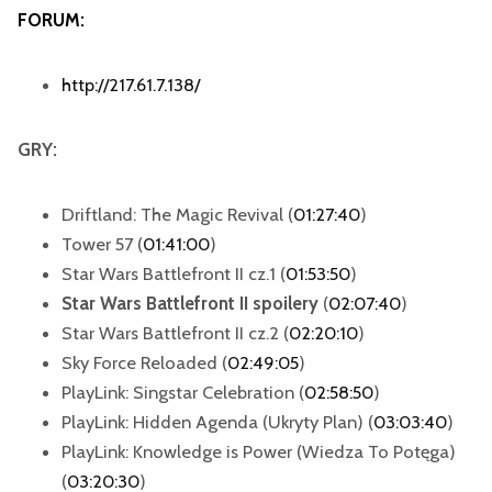
FORUM:
http://217.61.7.138/
GRY:
Driftland: The Magic Revival
(
01:27:40
)
Tower 57
(
01:41:00
)
Star Wars Battlefront II cz.1
(
01:53:50
)
Star Wars Battlefront II spoilery
(
02:07:40
)
Star Wars Battlefront II cz.2 (
02:20:10
)
Sky Force Reloaded
(
02:49:05
)
PlayLink: Singstar Celebration
(
02:58:50
)
PlayLink:
Hidden Agenda (Ukryty Plan)
(
03:03:40
)
PlayLink:
Knowledge is Power (Wiedza To Potęga)
(
03:20:30
)