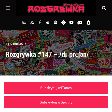
Główna
1 grudnia 2017
Rozgrywka #147 – /dɪˈprɛʃən/
Archiwum
FAQs
Kontakt
Subskrybuj w iTunes
Subskrybuj w Spotify