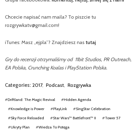
Chcecie napisać nam maila? To piszcie tu
rozgrywkatv@gmail.com!
iTunes: Masz „ejpla”? Znajdziesz nas
tutaj
Gry do recenzji otrzymaliśmy od 11bit Studios, PR Outreach,
EA Polska, Crunching Koalas i PlayStation Polska.
Categories:
2017
,
Podcast
,
Rozgrywka
#
Driftland: The Magic Revival
#
Hidden Agenda
#
Knowledge is Power
#
PlayLink
#
SingStar Celebration
#
Sky Force Reloaded
#
Star Wars™ Battlefront™ II
#
Tower 57
#
Ukryty Plan
#
Wiedza To Potęga