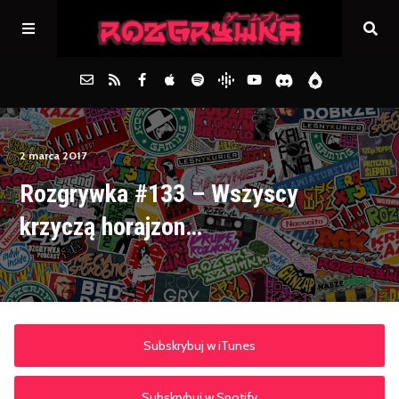
Główna
2 marca 2017
Rozgrywka #133 – Wszyscy
Archiwum
krzyczą horajzon…
FAQs
Kontakt
Subskrybuj w iTunes
Subskrybuj w Spotify