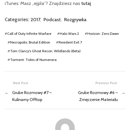
iTunes: Masz „ejpla”? Znajdziesz nas
tutaj
Categories:
2017
,
Podcast
,
Rozgrywka
#
Call of Duty Infinite Warfare
#
Halo Wars 2
#
Horizon: Zero Dawn
#
Necropolis: Brutal Edition
#
Resident Evil 7
#
Tom Clancy's Ghost Recon: Wildlands (Beta)
#
Torment: Tides of Numenera
Next Post
Previous Post
←
Grube Rozmowy #7 –
Grube Rozmowy #6 –
→
Kulinarny Offtop
Zmęczenie Materiału