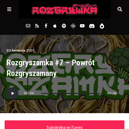
Główna
20 kwietnia 2021
Rozgryszamka #7 – Powrót
Archiwum
Rozgryszamany
FAQs
Odtwarzacz
00:00
00:00
plików
Kontakt
dźwiękowych
Subskrybuj w iTunes