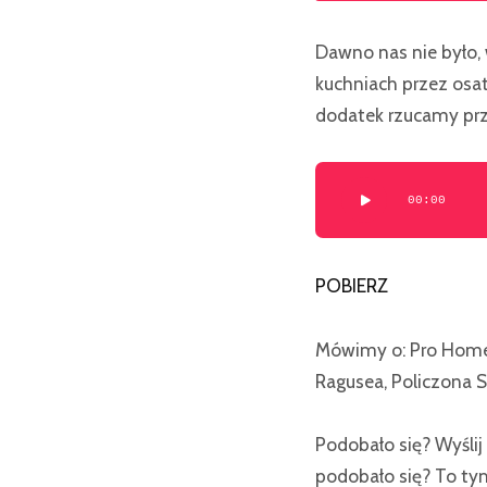
Dawno nas nie było,
kuchniach przez osat
dodatek rzucamy prz
Odtwarzacz
00:00
plików
dźwiękowych
POBIERZ
Mówimy o:
Pro Home
Ragusea, Policzona
Podobało się? Wyśli
podobało się? To tym