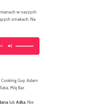
 Zmianach w naszych
ujących smakach. Na
Używaj
strzałek
do
00
góry/do
dołu
aby
zwiększyć
lub
zmniejszyć
głośność.
e Cooking Guy, Adam
uba, Mój Bar.
dana
lub
Adka
. Nie