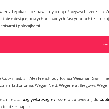
 więc z tej okazji rozmawiamy o najróżniejszych rzeczach.
atnie miesiące, nowych kulinarnych fascynacjach i zaskak
episami i polecajkami.
00:
 Cooks, Babish, Alex French Guy, Joshua Weisman, Sam Th
 Szama,
Jadłonomia, Wegan Nerd, Wegenerat Biegowy, Wege T
j nam maila:
rozgrywkatv@gmail.com
, albo tweetnij do
Cool
 bardziej napisz!