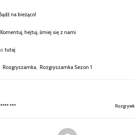
Bądź na bieżąco!
:
Komentuj, hejtuj, śmiej się z nami
as
tutaj
Rozgryszamka
,
Rozgryszamka Sezon 1
**** ***
Rozgrywka