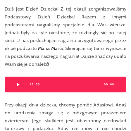
Dziś jest Dzień Dziecka! Z tej okazji zorganizowaliśmy
Podcastowy Dzień Dziecka! Razem z innymi
podcasterami nagraliśmy specjalnie dla Was wiersze.
Jednak były na tyle niesforne, że rozbiegły się po całej
sieci. U nas posłuchajcie nagrania przygotowanego przez
ekipę podcastu
Mana Mana.
Skierujcie się tam i wyruszcie
na poszukiwania naszego nagrania! Dajcie znać czy udało
Wam się je odnaleźć!
00:00
00:00
Odtwarzacz
plików
dźwiękowych
Przy okazji dnia dziecka, chcemy pomóc Adasiowi. Adaś
od urodzenia zmaga się z mózgowym porażeniem
dziecięcym. Jego skutkiem jest obustronny niedowład
kurczowy i padaczka. Adaś nie mówi i nie chodzi