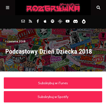
Główna
1 czerwca 2018
Podcastowy Dzień Dziecka 2018
Archiwum
FAQs
Kontakt
Subskrybuj w iTunes
Subskrybuj w Spotify