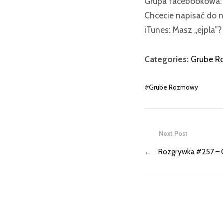
Grupa facebookowa
Chcecie napisać do n
iTunes: Masz „ejpla”
Categories:
Grube 
#
Grube Rozmowy
Next Post
←
Rozgrywka #257 – 