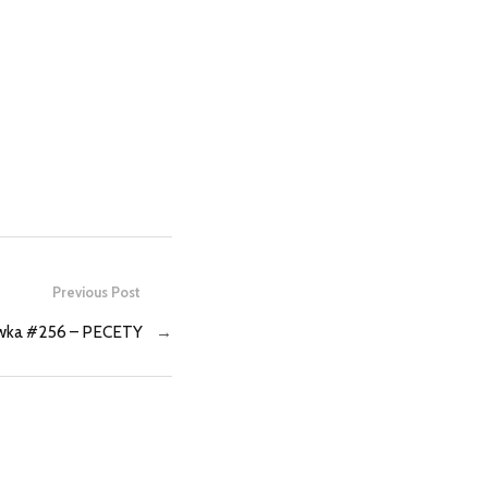
Previous Post
wka #256 – PECETY
→