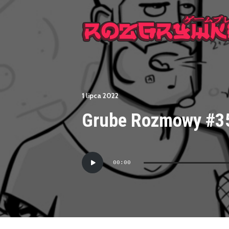
1 lipca 2022
Grube Rozmowy #35 
Odtwarzacz
00:00
plików
dźwiękowych