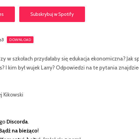
es
Subskrybuj w Spotify
p3
DOWNLOAD
zy w szkołach przydałaby się edukacja ekonomiczna? Jak s
s? I kim był wujek Larry? Odpowiedzi na te pytania znajdzie
ej Kikowski
ego
Discorda
.
Bądź na bieżąco
!