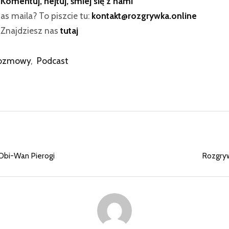
:
Komentuj, hejtuj, śmiej się z nami
as maila? To piszcie tu:
kontakt@rozgrywka.online
? Znajdziesz nas
tutaj
Rozmowy
,
Podcast
Obi-Wan Pierogi
Rozgry