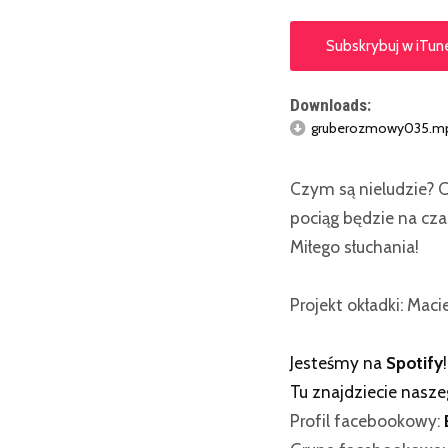
Subskrybuj w iTun
Downloads:
gruberozmowy035.m
Czym są nieludzie? C
pociąg będzie na cza
Miłego słuchania!
Projekt okładki: Maci
Jesteśmy na
Spotify
!
Tu znajdziecie nasz
Profil facebookowy: