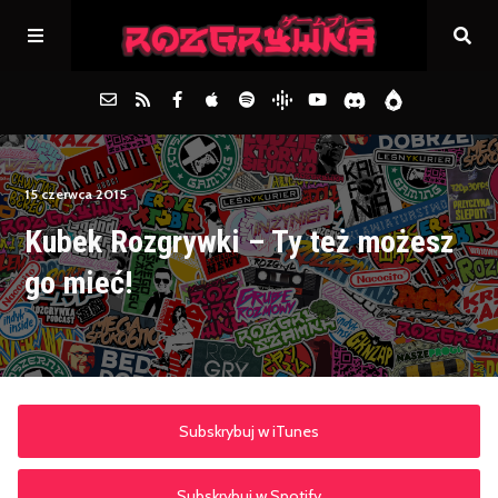
Główna
15 czerwca 2015
Kubek Rozgrywki – Ty też możesz
Archiwum
go mieć!
FAQs
Kontakt
Subskrybuj w iTunes
Subskrybuj w Spotify