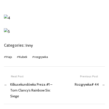
Categories:
Inny
#
Hajs
#
Kubek
#
rozgrywka
Next Post
Previous Post
←
Kilkusekundówka Preza #1 –
Rozgrywka# 44
→
Tom Clancy’s Rainbow Six:
Siege